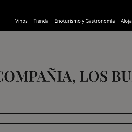
Vinos
Vinos
Tienda
Tienda
Enoturismo y Gastronomía
Enoturismo y Gastronomía
Aloj
Aloj
COMPAÑIA, LOS BU