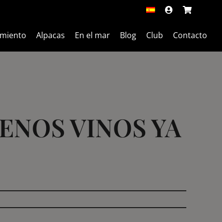
amiento
amiento
Alpacas
Alpacas
En el mar
En el mar
Blog
Blog
Club
Club
Contacto
Contacto
ENOS VINOS YA